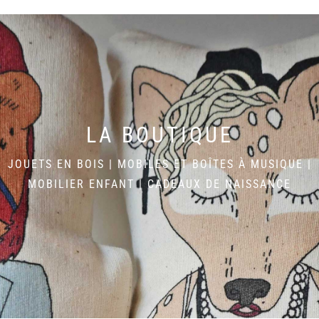
LA BOUTIQUE
JOUETS EN BOIS
|
MOBILES ET BOÎTES À MUSIQUE
|
MOBILIER ENFANT
|
CADEAUX DE NAISSANCE