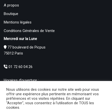
A propos
Boutique
Mentions légales
Conditions Générales de Vente
Mercredi sur la Lune
77 boulevard de Picpus
75012 Paris
01 72 60 04 26
Horaires d’ouverture :
Mardi : 12h – 19h00
Nous utilisons des cookies sur notre site web pour vous
Mercredi au Samedi : 10h30 – 19h00
offrir une expérience plus pertinente en mémorisant vos
préférences et vos visites répétées. En cliquant sur
Produits
"Accepter", vous consentez à l'utilisation de TOUS les
cookies.