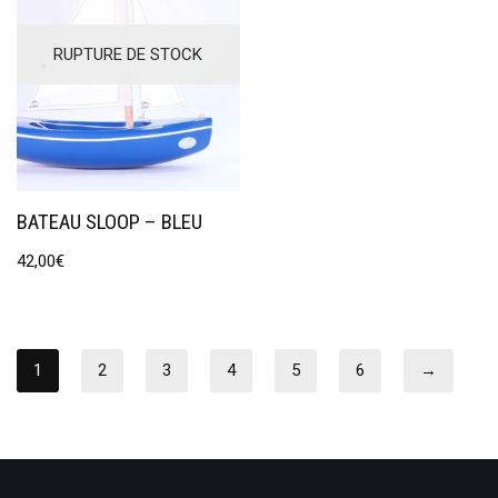
RUPTURE DE STOCK
BATEAU SLOOP – BLEU
42,00
€
1
2
3
4
5
6
→