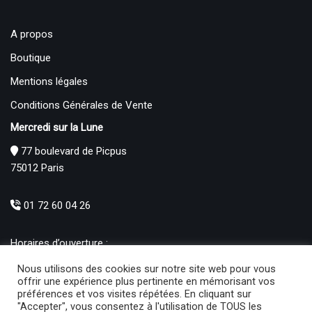
A propos
Boutique
Mentions légales
Conditions Générales de Vente
Mercredi sur la Lune
77 boulevard de Picpus
75012 Paris
01 72 60 04 26
Horaires d’ouverture :
Mardi : 12h – 19h00
Nous utilisons des cookies sur notre site web pour vous
Mercredi au Samedi : 10h30 – 19h00
offrir une expérience plus pertinente en mémorisant vos
préférences et vos visites répétées. En cliquant sur
Produits
"Accepter", vous consentez à l'utilisation de TOUS les