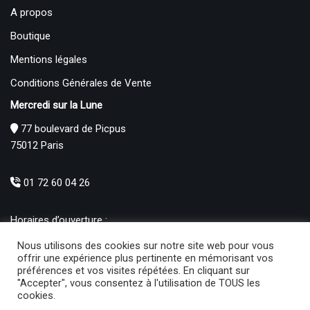
A propos
Boutique
Mentions légales
Conditions Générales de Vente
Mercredi sur la Lune
77 boulevard de Picpus
75012 Paris
01 72 60 04 26
Horaires d’ouverture :
Mardi : 12h – 19h00
Nous utilisons des cookies sur notre site web pour vous
Mercredi au Samedi : 10h30 – 19h00
offrir une expérience plus pertinente en mémorisant vos
préférences et vos visites répétées. En cliquant sur
Produits
"Accepter", vous consentez à l'utilisation de TOUS les
cookies.