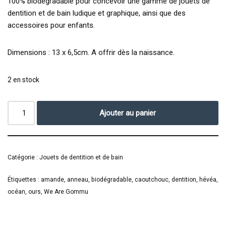
100% biodégradable pour concevoir une gamme de jouets de
dentition et de bain ludique et graphique, ainsi que des
accessoires pour enfants.
Dimensions : 13 x 6,5cm. A offrir dès la naissance.
2 en stock
Ajouter au panier
Catégorie :
Jouets de dentition et de bain
Étiquettes :
amande
,
anneau
,
biodégradable
,
caoutchouc
,
dentition
,
hévéa
,
océan
,
ours
,
We Are Gommu