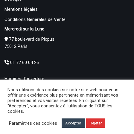
Mentions légales
Conditions Générales de Vente
Mercredi sur la Lune
77 boulevard de Picpus
75012 Paris
01 72 60 04 26
Horaires d’ouverture :
Mardi : 12h – 19h00
Nous utilisons des cookies sur notre site web pour vous
Mercredi au Samedi : 10h30 – 19h00
offrir une expérience plus pertinente en mémorisant vos
préférences et vos visites répétées. En cliquant sur
Produits
"Accepter", vous consentez à l'utilisation de TOUS les
cookies.
Jouets de dentition et de bain (18)
×
Paramètres des cookies
Accepter
Rejeter
Mercredi sur la lune
© 2021 | Développé par
Ma boite sur le net