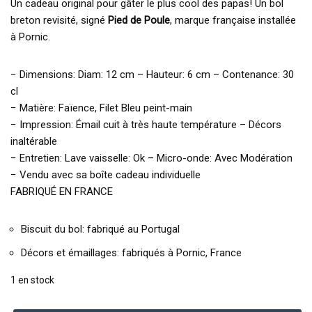
Un cadeau original pour gâter le plus cool des papas! Un bol
breton revisité, signé
Pied de Poule
, marque française installée
à Pornic.
− Dimensions: Diam: 12 cm – Hauteur: 6 cm – Contenance: 30
cl
− Matière: Faïence, Filet Bleu peint-main
− Impression: Émail cuit à très haute température – Décors
inaltérable
− Entretien: Lave vaisselle: Ok – Micro-onde: Avec Modération
− Vendu avec sa boîte cadeau individuelle
FABRIQUÉ EN FRANCE
Biscuit du bol: fabriqué au Portugal
Décors et émaillages: fabriqués à Pornic, France
1 en stock