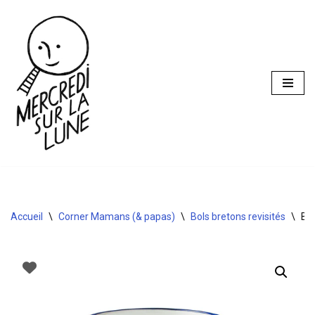
Aller
au
contenu
Accueil
\
Corner Mamans (& papas)
\
Bols bretons revisités
\
Bol