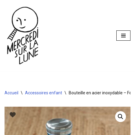
Aller
au
contenu
Accueil
\
Accessoires enfant
\
Bouteille en acier inoxydable – Fée