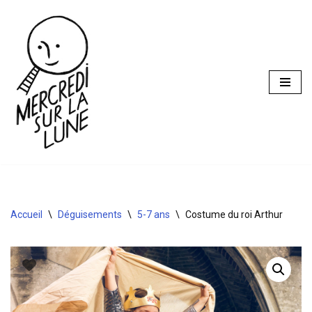
Aller
au
contenu
Accueil
\
Déguisements
\
5-7 ans
\
Costume du roi Arthur