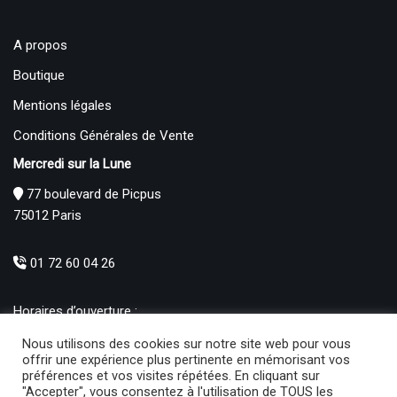
A propos
Boutique
Mentions légales
Conditions Générales de Vente
Mercredi sur la Lune
77 boulevard de Picpus
75012 Paris
01 72 60 04 26
Horaires d’ouverture :
Mardi : 12h – 19h00
Nous utilisons des cookies sur notre site web pour vous
Mercredi au Samedi : 10h30 – 19h00
offrir une expérience plus pertinente en mémorisant vos
préférences et vos visites répétées. En cliquant sur
Produits
"Accepter", vous consentez à l'utilisation de TOUS les