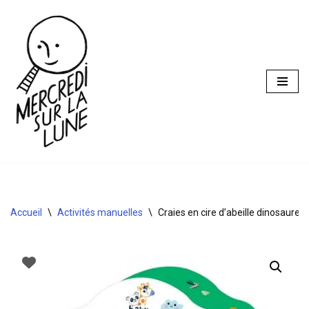
Aller
au
contenu
Accueil
\
Activités manuelles
\
Craies en cire d’abeille dinosaures