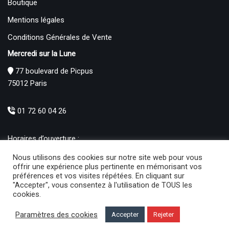
Boutique
Mentions légales
Conditions Générales de Vente
Mercredi sur la Lune
77 boulevard de Picpus
75012 Paris
01 72 60 04 26
Horaires d’ouverture :
Mardi : 12h – 19h00
Nous utilisons des cookies sur notre site web pour vous
Mercredi au Samedi : 10h30 – 19h00
offrir une expérience plus pertinente en mémorisant vos
préférences et vos visites répétées. En cliquant sur
Produits
"Accepter", vous consentez à l'utilisation de TOUS les
cookies.
Activités manuelles (3)
×
Paramètres des cookies
Accepter
Rejeter
Mercredi sur la lune
© 2021 | Développé par
Ma boite sur le net