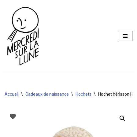
Aller
au
contenu
Accueil
\
Cadeaux de naissance
\
Hochets
\
Hochet hérisson Hen