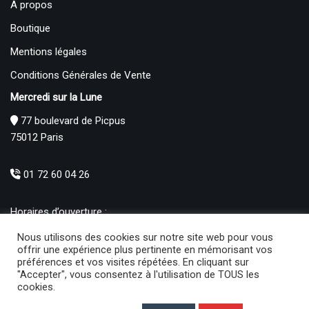
A propos
Boutique
Mentions légales
Conditions Générales de Vente
Mercredi sur la Lune
77 boulevard de Picpus
75012 Paris
01 72 60 04 26
Horaires d’ouverture :
Mardi : 12h – 19h00
Nous utilisons des cookies sur notre site web pour vous
Mercredi au Samedi : 10h30 – 19h00
offrir une expérience plus pertinente en mémorisant vos
préférences et vos visites répétées. En cliquant sur
Produits
"Accepter", vous consentez à l'utilisation de TOUS les
cookies.
Thés et infusions (4)
×