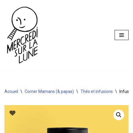
Aller
au
contenu
Accueil
\
Corner Mamans (& papas)
\
Thés et infusions
\
Infusi