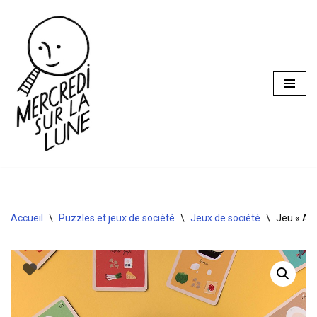
Aller
au
contenu
Accueil
\
Puzzles et jeux de société
\
Jeux de société
\
Jeu « A L