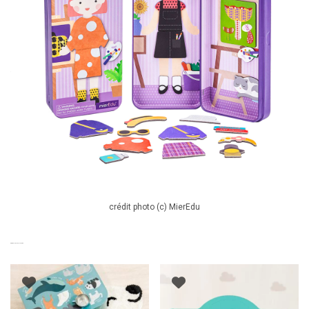
crédit photo (c) MierEdu
PRODUITS SIMILAIRES