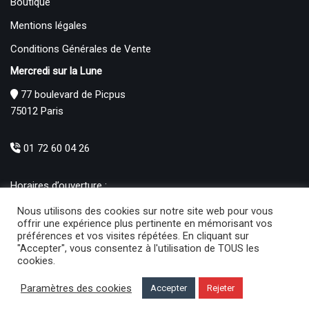
Boutique
Mentions légales
Conditions Générales de Vente
Mercredi sur la Lune
77 boulevard de Picpus
75012 Paris
01 72 60 04 26
Horaires d’ouverture :
Mardi : 12h – 19h00
Nous utilisons des cookies sur notre site web pour vous
Mercredi au Samedi : 10h30 – 19h00
offrir une expérience plus pertinente en mémorisant vos
préférences et vos visites répétées. En cliquant sur
Produits
"Accepter", vous consentez à l'utilisation de TOUS les
cookies.
Petits cadeaux (26)
×
Paramètres des cookies
Accepter
Rejeter
Mercredi sur la lune
© 2021 | Développé par
Ma boite sur le net