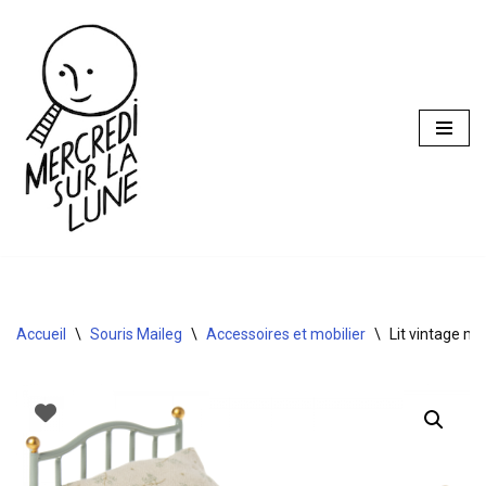
Aller
au
contenu
Accueil
\
Souris Maileg
\
Accessoires et mobilier
\
Lit vintage m