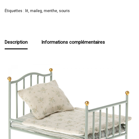
Étiquettes :
lit
,
maileg
,
menthe
,
souris
Description
Informations complémentaires