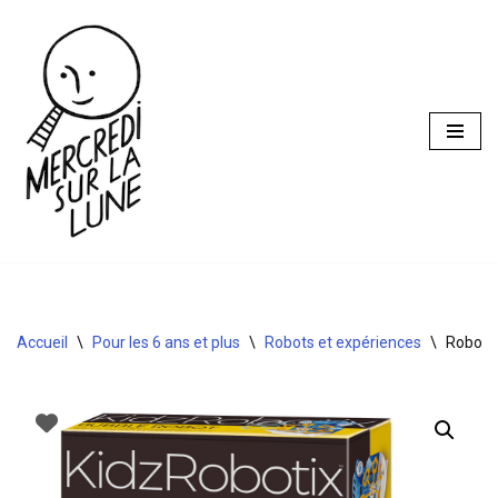
Aller
au
contenu
Accueil
\
Pour les 6 ans et plus
\
Robots et expériences
\
Robot à