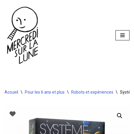
Aller
au
contenu
Accueil
\
Pour les 6 ans et plus
\
Robots et expériences
\
Système