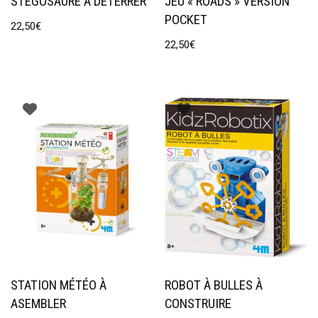
STÉGOSAURE À DÉTERRER
JEU « ROADS » VERSION
POCKET
22,50
€
22,50
€
STATION MÉTÉO À
ROBOT À BULLES À
ASEMBLER
CONSTRUIRE