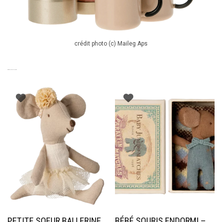
crédit photo (c) Maileg Aps
PRODUITS SIMILAIRES
PETITE SOEUR BALLERINE
BÉBÉ SOURIS ENDORMI –