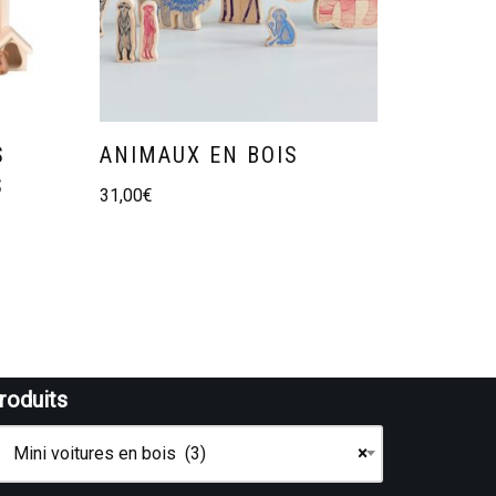
S
ANIMAUX EN BOIS
S
31,00
€
roduits
Mini voitures en bois (3)
×