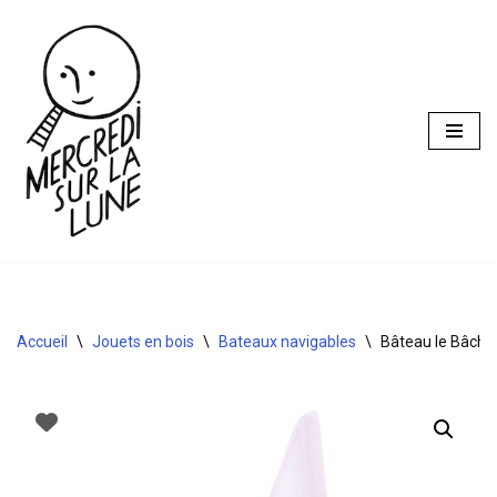
Aller
au
contenu
Accueil
\
Jouets en bois
\
Bateaux navigables
\
Bâteau le Bâchi