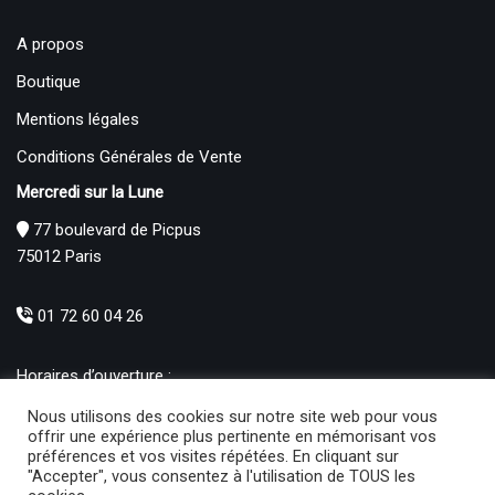
A propos
Boutique
Mentions légales
Conditions Générales de Vente
Mercredi sur la Lune
77 boulevard de Picpus
75012 Paris
01 72 60 04 26
Horaires d’ouverture :
Mardi : 12h – 19h00
Nous utilisons des cookies sur notre site web pour vous
Mercredi au Samedi : 10h30 – 19h00
offrir une expérience plus pertinente en mémorisant vos
préférences et vos visites répétées. En cliquant sur
Produits
"Accepter", vous consentez à l'utilisation de TOUS les