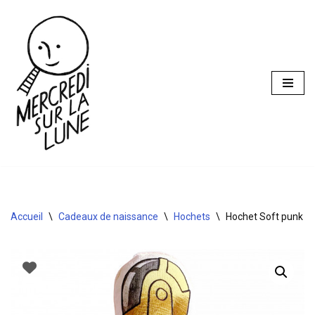
Aller
au
contenu
Accueil
\
Cadeaux de naissance
\
Hochets
\
Hochet Soft punk