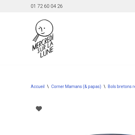
01 72 60 04 26
Aller
au
contenu
Accueil
\
Corner Mamans (& papas)
\
Bols bretons r