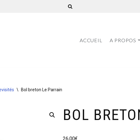
ACCUEIL
A PROPOS
evisités
\
Bol breton Le Parrain
BOL BRETO
26,00
€