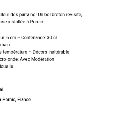
lleur des parrains! Un bol breton revisité,
ise installée à Pornic.
ur: 6 cm – Contenance: 30 cl
t-main
te température – Décors inaltérable
Micro-onde: Avec Modération
iduelle
al
à Pornic, France