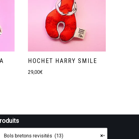
TA
HOCHET HARRY SMILE
29,00
€
roduits
Bols bretons revisités (13)
×