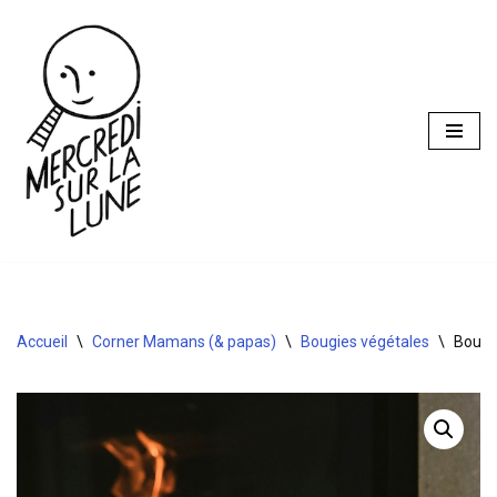
Aller
au
contenu
Accueil
\
Corner Mamans (& papas)
\
Bougies végétales
\
Bougi