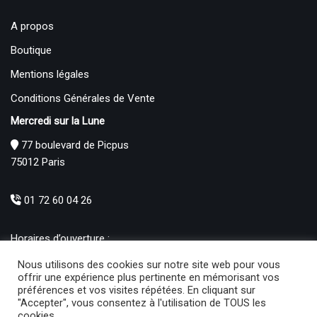
A propos
Boutique
Mentions légales
Conditions Générales de Vente
Mercredi sur la Lune
77 boulevard de Picpus
75012 Paris
01 72 60 04 26
Horaires d’ouverture :
Mardi : 12h – 19h00
Nous utilisons des cookies sur notre site web pour vous
Mercredi au Samedi : 10h30 – 19h00
offrir une expérience plus pertinente en mémorisant vos
préférences et vos visites répétées. En cliquant sur
Produits
"Accepter", vous consentez à l'utilisation de TOUS les
cookies.