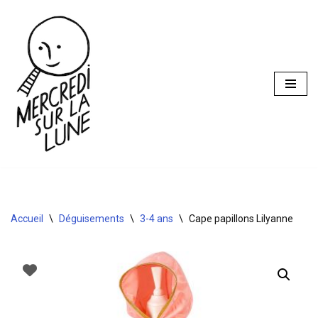
Aller
au
contenu
Accueil
\
Déguisements
\
3-4 ans
\
Cape papillons Lilyanne