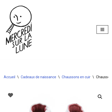
Aller
au
contenu
Accueil
\
Cadeaux de naissance
\
Chaussons en cuir
\
Chaussons