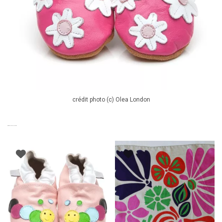
crédit photo (c) Olea London
PRODUITS SIMILAIRES