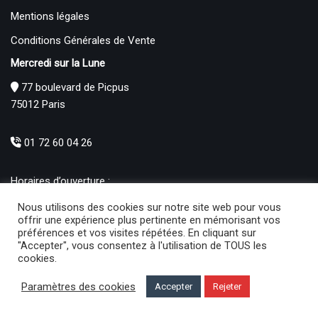
Mentions légales
Conditions Générales de Vente
Mercredi sur la Lune
77 boulevard de Picpus
75012 Paris
01 72 60 04 26
Horaires d’ouverture :
Mardi : 12h – 19h00
Nous utilisons des cookies sur notre site web pour vous
Mercredi au Samedi : 10h30 – 19h00
offrir une expérience plus pertinente en mémorisant vos
préférences et vos visites répétées. En cliquant sur
Produits
"Accepter", vous consentez à l'utilisation de TOUS les
cookies.
Sélectionner une catégorie
Paramètres des cookies
Accepter
Rejeter
Mercredi sur la lune
© 2021 | Développé par
Ma boite sur le net