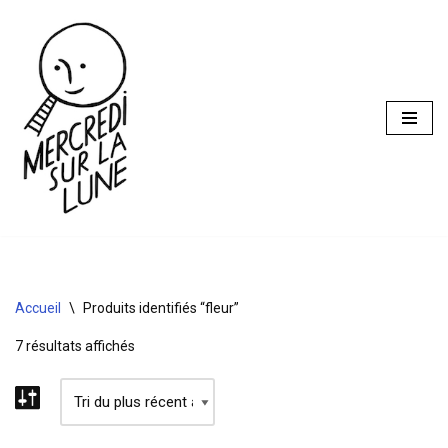
Aller
au
contenu
Accueil
\
Produits identifiés “fleur”
7 résultats affichés