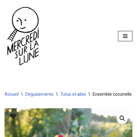
Aller
au
contenu
Accueil
\
Déguisements
\
Tutus et ailes
\
Ensemble coccinelle 4