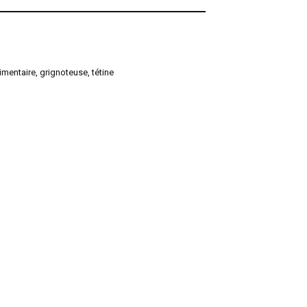
limentaire
,
grignoteuse
,
tétine