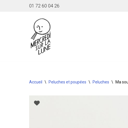
01 72 60 04 26
Aller
au
contenu
Accueil
\
Peluches et poupées
\
Peluches
\
Ma sou