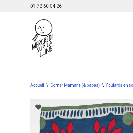
01 72 60 04 26
Aller
au
contenu
Accueil
\
Corner Mamans (& papas)
\
Foulards en so