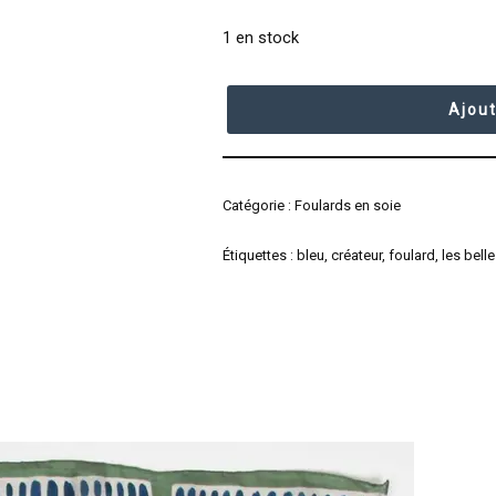
1 en stock
Ajout
Catégorie :
Foulards en soie
Étiquettes :
bleu
,
créateur
,
foulard
,
les bel