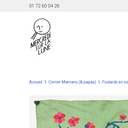
01 72 60 04 26
Aller
au
contenu
Accueil
\
Corner Mamans (& papas)
\
Foulards en so