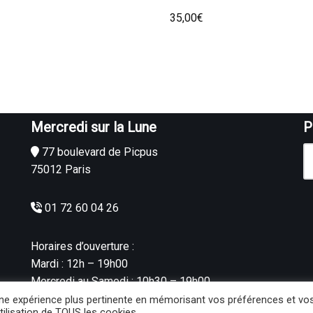
35,00
€
Mercredi sur la Lune
P
77 boulevard de Picpus
75012 Paris
01 72 60 04 26
Horaires d’ouverture :
Mardi : 12h – 19h00
Mercredi au Samedi : 10h30 – 19h00
 une expérience plus pertinente en mémorisant vos préférences et vo
tilisation de TOUS les cookies.
oite sur le net