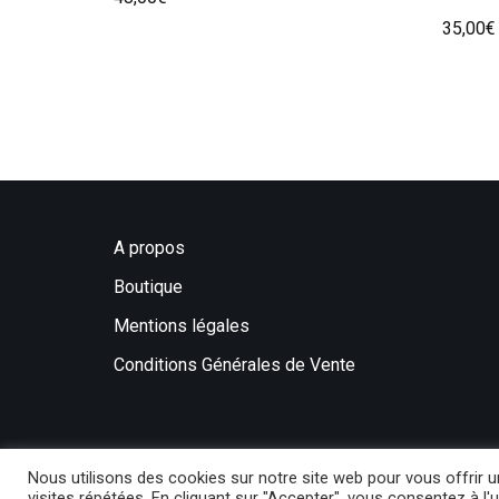
35,00
€
A propos
Boutique
Mentions légales
Conditions Générales de Vente
Nous utilisons des cookies sur notre site web pour vous offrir
visites répétées. En cliquant sur "Accepter", vous consentez à l'u
Mercredi sur la lune
© 2021 | Développé par
Ma b