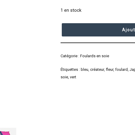
1 en stock
Ajout
Catégorie :
Foulards en soie
Étiquettes :
bleu
,
créateur
,
fleur
,
foulard
,
Ja
soie
,
vert