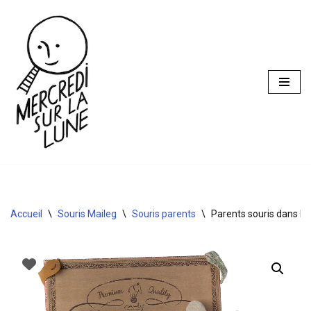
Aller
au
contenu
Accueil
\
Souris Maileg
\
Souris parents
\
Parents souris dans leu