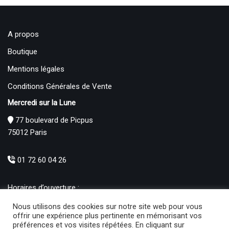
A propos
Boutique
Mentions légales
Conditions Générales de Vente
Mercredi sur la Lune
77 boulevard de Picpus
75012 Paris
01 72 60 04 26
Horaires d’ouverture :
Mardi : 12h – 19h00
Nous utilisons des cookies sur notre site web pour vous
Mercredi au Samedi : 10h30 – 19h00
offrir une expérience plus pertinente en mémorisant vos
préférences et vos visites répétées. En cliquant sur
Produits