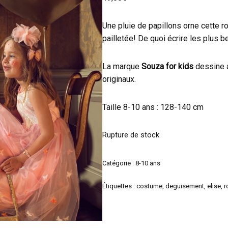
Une pluie de papillons orne cette 
pailletée! De quoi écrire les plus 
La marque
Souza for kids
dessine 
originaux.
Taille 8-10 ans : 128-140 cm
Rupture de stock
Catégorie :
8-10 ans
Étiquettes :
costume
,
deguisement
,
elise
,
r