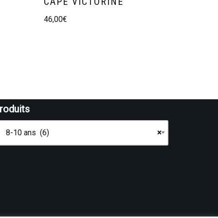
CAPE VICTORINE
46,00
€
roduits
8-10 ans (6)
×