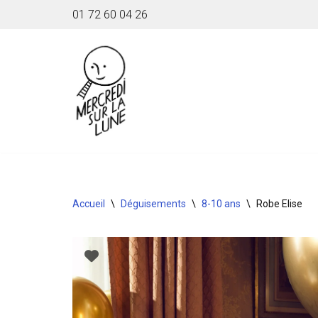
01 72 60 04 26
Aller
au
contenu
Accueil
\
Déguisements
\
8-10 ans
\
Robe Elise