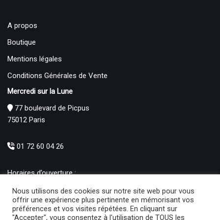
A propos
Boutique
Mentions légales
Conditions Générales de Vente
Mercredi sur la Lune
77 boulevard de Picpus
75012 Paris
01 72 60 04 26
Horaires d’ouverture :
Mardi : 12h – 19h00
Nous utilisons des cookies sur notre site web pour vous
Mercredi au Samedi : 10h30 – 19h00
offrir une expérience plus pertinente en mémorisant vos
préférences et vos visites répétées. En cliquant sur
Produits
"Accepter", vous consentez à l'utilisation de TOUS les