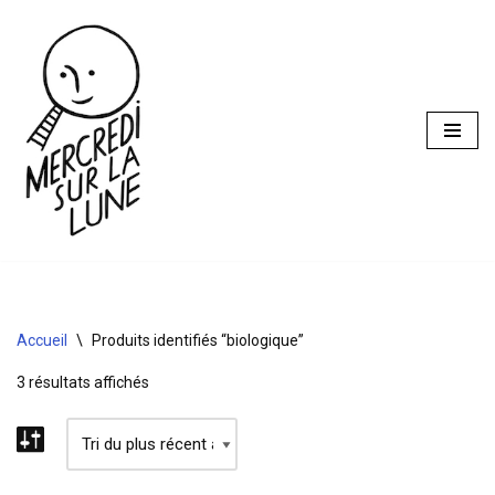
Aller
au
contenu
Accueil
\
Produits identifiés “biologique”
3 résultats affichés