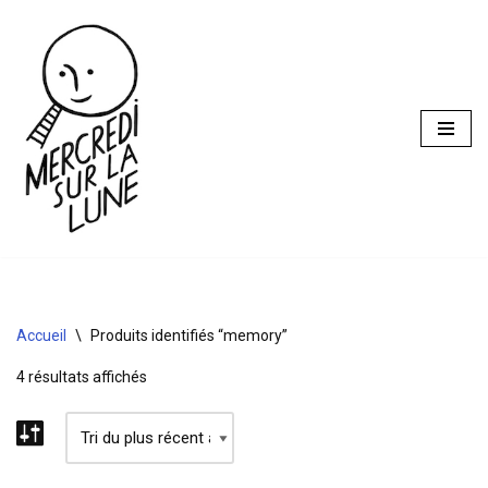
Aller
au
contenu
Accueil
\
Produits identifiés “memory”
4 résultats affichés