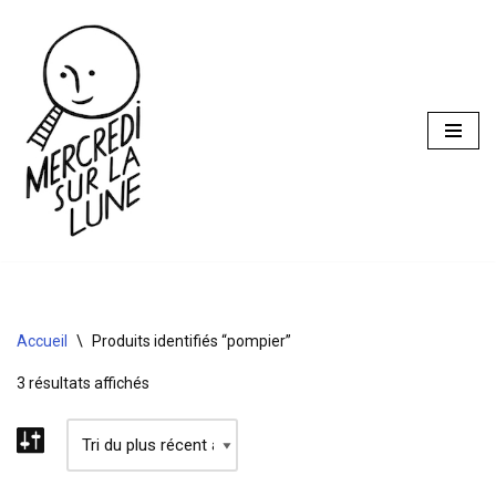
Aller
au
contenu
Accueil
\
Produits identifiés “pompier”
3 résultats affichés