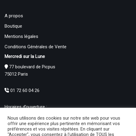
A propos
Boutique
Mentions légales
Conditions Générales de Vente
Mercredi sur la Lune
77 boulevard de Picpus
75012 Paris
01 72 60 04 26
Horaires d’ouverture :
Mardi : 12h – 19h00
Nous utilisons des cookies sur notre site web pour vous
Mercredi au Samedi : 10h30 – 19h00
offrir une expérience plus pertinente en mémorisant vos
préférences et vos visites répétées. En cliquant sur
Produits
"Accepter", vous consentez à l'utilisation de TOUS les