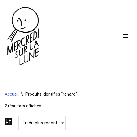
Aller
au
contenu
Accueil
\
Produits identifiés “renard”
2 résultats affichés