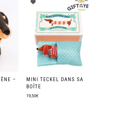
GÈNE –
MINI TECKEL DANS SA
BOÎTE
19,50
€