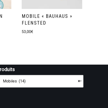
EN
MOBILE « BAUHAUS »
FLENSTED
53,00
€
roduits
Mobiles (14)
×