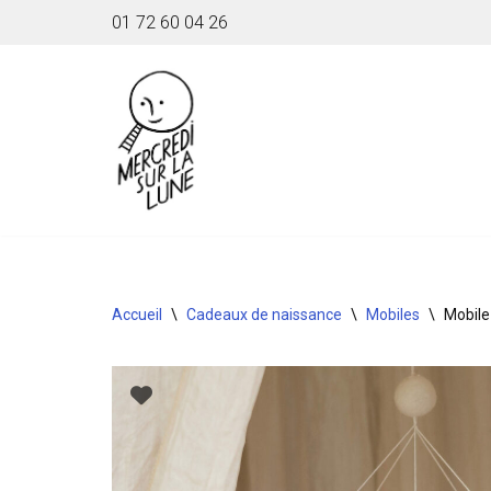
01 72 60 04 26
Aller
au
contenu
Accueil
\
Cadeaux de naissance
\
Mobiles
\
Mobile