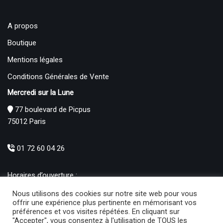
A propos
Boutique
Mentions légales
Conditions Générales de Vente
Mercredi sur la Lune
77 boulevard de Picpus
75012 Paris
01 72 60 04 26
Horaires d’ouverture :
Mardi : 12h – 19h00
Nous utilisons des cookies sur notre site web pour vous
Mercredi au Samedi : 10h30 – 19h00
offrir une expérience plus pertinente en mémorisant vos
préférences et vos visites répétées. En cliquant sur
Produits
"Accepter", vous consentez à l'utilisation de TOUS les