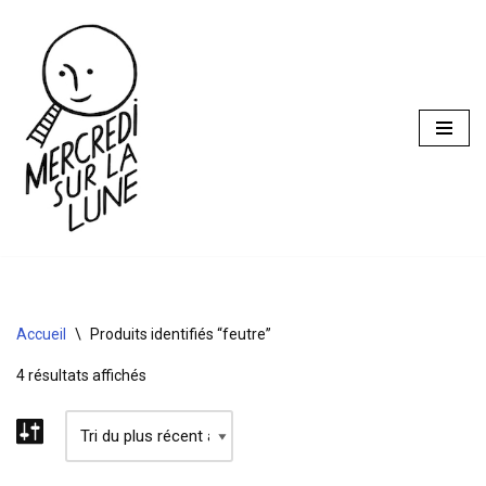
Aller
au
contenu
Accueil
\
Produits identifiés “feutre”
4 résultats affichés